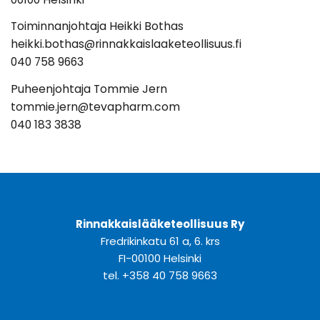
Toiminnanjohtaja Heikki Bothas
heikki.bothas@rinnakkaislaaketeollisuus.fi
040 758 9663
Puheenjohtaja Tommie Jern
tommie.jern@tevapharm.com
040 183 3838
Rinnakkaislääketeollisuus Ry
Fredrikinkatu 61 a, 6. krs
FI-00100 Helsinki
tel. +358 40 758 9663