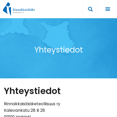
Hyppää
sisältöön
Yhteystiedot
Yhteystiedot
Rinnakkaislääketeollisuus ry
Kalevankatu 28 B 26
00100 Helsinki